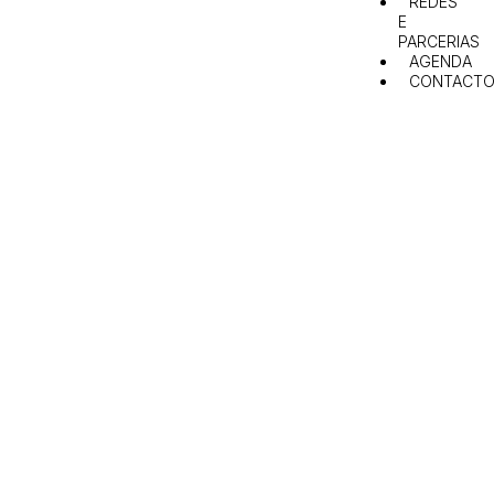
REDES
E
PARCERIAS
AGENDA
CONTACTO
Confederação Nacional
dos Jovens Agricultores e
do Desenvolvimento
Rural