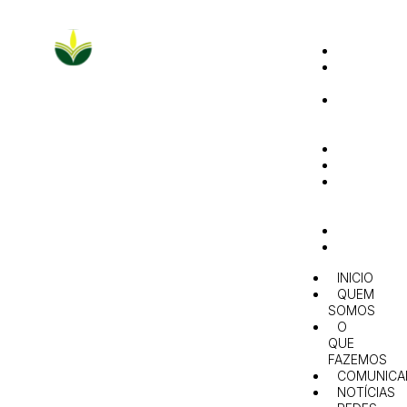
INICIO
QUEM
SOMOS
O
QUE
FAZEMOS
COMUNIC
NOTÍCIAS
REDES
E
PARCERIAS
AGENDA
CONTACT
INICIO
QUEM
SOMOS
O
QUE
FAZEMOS
COMUNICA
NOTÍCIAS