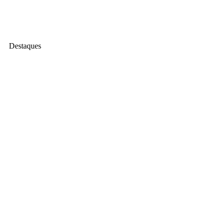
Destaques
Operador/a Agrícola | Curso EFA