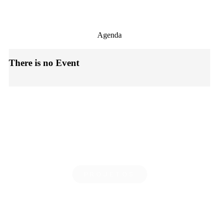
Agenda
There is no Event
Saiba mais
PROJETOS
Operação 2.1.4 – Ações de Informação​