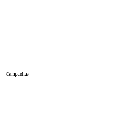
Anterior
Próxima
Campanhas
Folhetos