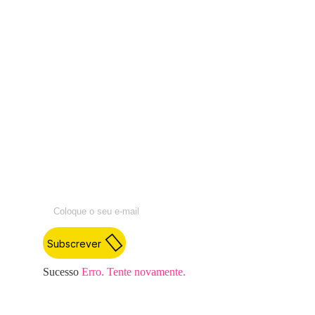
Acompanhe as nossas
atividades e mantenha-se a
par das informações e
debates atuais do universo
da agricultura, do
desenvolvimento rural e da
juventude.
Subscrever
Sucesso
Erro. Tente novamente.