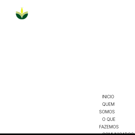
INICIO
QUEM
SOMOS
O QUE
FAZEMOS
COMUNICADO
NOTÍCIAS
REDES E
PARCERIAS
AGENDA
CONTACTOS
INICIO
QUEM
SOMOS
O QUE
FAZEMOS
COMUNICADOS