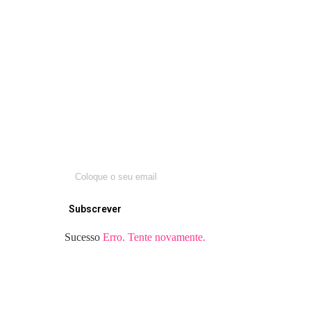
Mantenha-se
atualizado sobre o
futuro da
agricultura
Subscrever
Sucesso
Erro. Tente novamente.