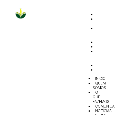
INICIO
QUEM
SOMOS
O
QUE
FAZEMOS
COMUNIC
NOTÍCIAS
REDES
E
PARCERIAS
AGENDA
CONTACT
INICIO
QUEM
SOMOS
O
QUE
FAZEMOS
COMUNICA
NOTÍCIAS