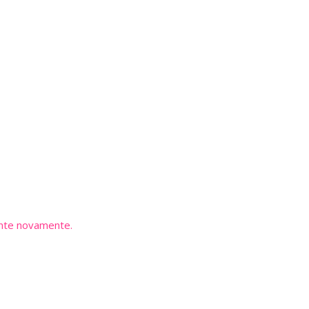
se atualizado sobre o futuro da a
ente novamente.