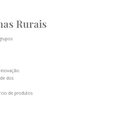
nas Rurais
grupos
 inovação.
ade dos
rcio de produtos