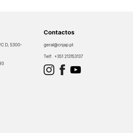
Contactos
/C D, 5300-
geral@cnjap.pt
Telf: +351 213153137
93