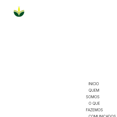
INICIO
QUEM
SOMOS
O QUE
FAZEMOS
COMUNICADO
NOTÍCIAS
REDES E
PARCERIAS
AGENDA
CONTACTOS
INICIO
QUEM
SOMOS
O QUE
FAZEMOS
COMUNICADOS