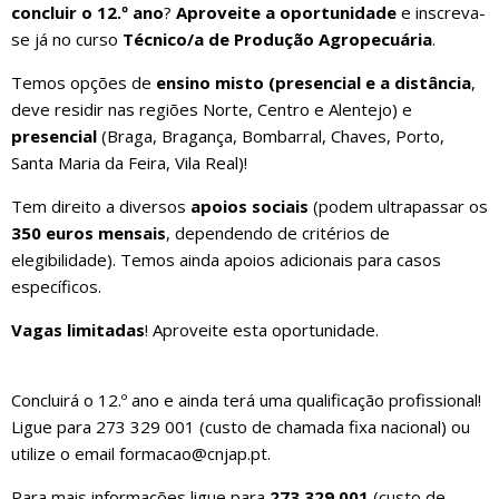
concluir o 12.º ano
?
Aproveite a oportunidade
e inscreva-
se já no curso
Técnico/a de Produção Agropecuária
.
Temos opções de
ensino misto (presencial e a distância
,
deve
residir
nas regiões
Norte
,
Centro
e
Alentejo
) e
presencial
(Braga, Bragança, Bombarral, Chaves, Porto,
Santa Maria da Feira, Vila Real)!
Tem direito a diversos
apoios sociais
(podem ultrapassar os
350 euros mensais
, dependendo de critérios de
elegibilidade). Temos ainda apoios adicionais para casos
específicos.
Vagas limitadas
! Aproveite esta oportunidade.
Concluirá o 12.º ano e ainda terá uma qualificação profissional!
Ligue para 273 329 001 (custo de chamada fixa nacional) ou
utilize o email formacao@cnjap.pt.
Para mais informações ligue para
273 329 001
(custo de