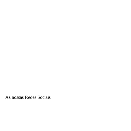
Técnico/a de Produção Agrícola | Curso EFA
As nossas Redes Sociais