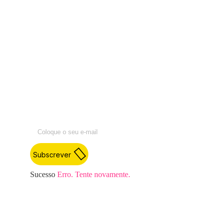
Acompanhe as nossas
atividades e mantenha-se a
par das informações e
debates atuais do universo
da agricultura, do
desenvolvimento rural e da
juventude.
Subscrever
Sucesso
Erro. Tente novamente.