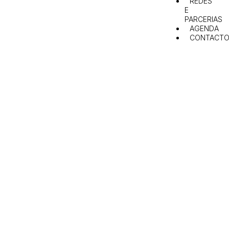
REDES
E
PARCERIAS
AGENDA
CONTACTO
Confederação Nacional
dos Jovens Agricultores e
do Desenvolvimento
Rural