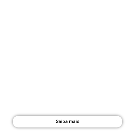
Conheça a revista AGRI
Assumindo-se como uma revista técnica,
pretende ser mais do que um repositório de
informação, ser outrossim um espaço de
reflexão dialéctico sobre tudo aquilo que se
afirme importante conhecer para os agentes
socioeconómicos do mundo rural.
Saiba mais