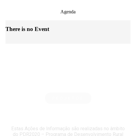
Agenda
There is no Event
Saiba mais
PROJETOS
Operação 2.1.4 – Ações de Informação​
Estas Ações de Informação são realizadas no âmbito
do PDR2020 – Programa de Desenvolvimento Rural