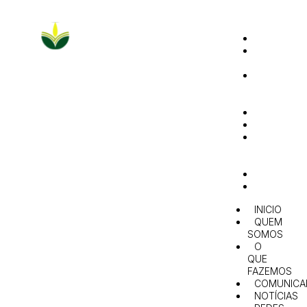
INICIO
QUEM
SOMOS
O
QUE
FAZEMOS
COMUNIC
NOTÍCIAS
REDES
E
PARCERIAS
AGENDA
CONTACT
INICIO
QUEM
SOMOS
O
QUE
FAZEMOS
COMUNICA
NOTÍCIAS