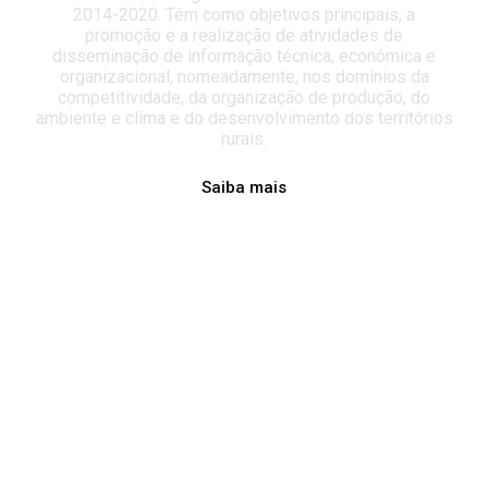
2014-2020. Têm como objetivos principais, a
promoção e a realização de atividades de
disseminação de informação técnica, económica e
organizacional, nomeadamente, nos domínios da
competitividade, da organização de produção, do
ambiente e clima e do desenvolvimento dos territórios
rurais.
Saiba mais