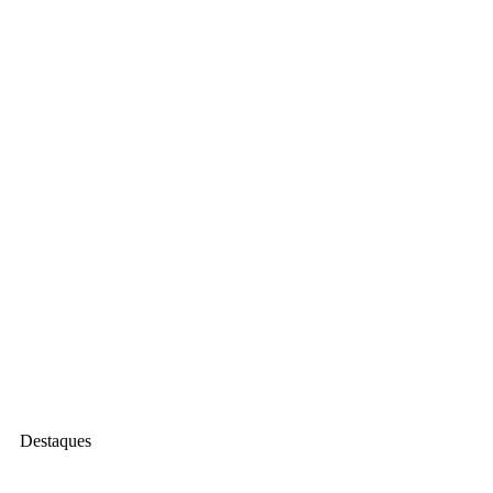
Vídeos
Ações Promocionais
Destaques