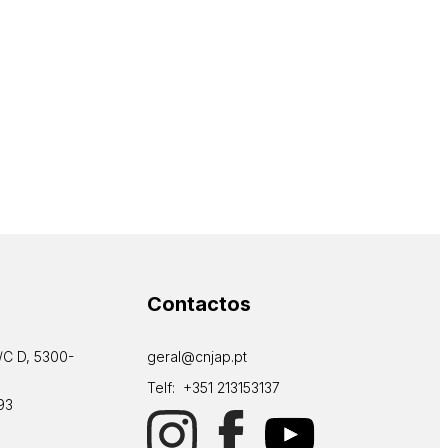
Contactos
/C D, 5300-
geral@cnjap.pt
Telf: +351 213153137
93