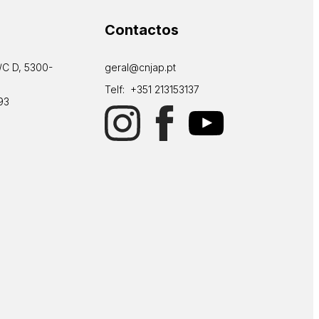
Contactos
/C D, 5300-
geral@cnjap.pt
Telf: +351 213153137
93