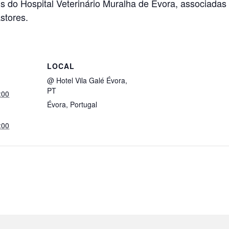
ais do Hospital Veterinário Muralha de Évora, associad
stores.
LOCAL
@ Hotel Vila Galé Évora,
PT
:00
Évora
,
Portugal
:00