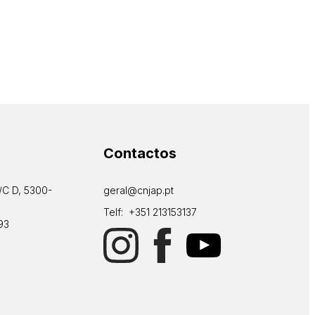
Contactos
/C D, 5300-
geral@cnjap.pt
Telf: +351 213153137
93