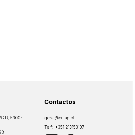
Contactos
/C D, 5300-
geral@cnjap.pt
Telf: +351 213153137
93