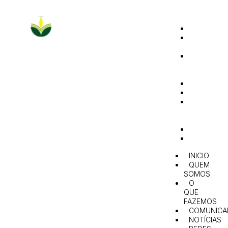
INICIO
QUEM
SOMOS
O
QUE
FAZEMOS
COMUNIC
NOTÍCIAS
REDES
E
PARCERIAS
AGENDA
CONTACT
INICIO
QUEM
SOMOS
O
QUE
FAZEMOS
COMUNICA
NOTÍCIAS