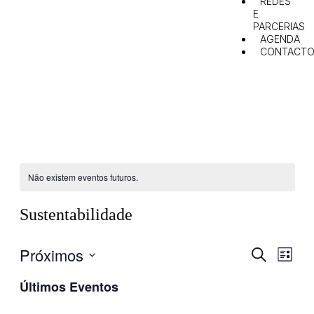
REDES
E
PARCERIAS
AGENDA
CONTACTO
Não existem eventos futuros.
Sustentabilidade
Próximos
Eventos
Even
Pesquisar
Lista
View
Search
Selecione
Navig
Últimos Eventos
data
and
Views